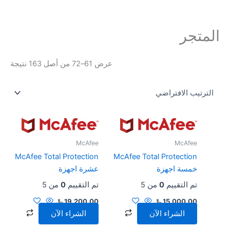
خطي
لى
لمحتوى
المتجر
عرض 61–72 من أصل 163 نتيجة
McAfee
McAfee
McAfee Total Protection
McAfee Total Protection
خمسة اجهزة
عشرة اجهزة
تم التقييم
0
من 5
تم التقييم
0
من 5
15,000.00
﷼
19,200.00
﷼
الشراء الآن
الشراء الآن