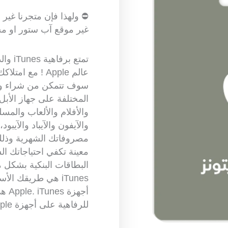
⛔ ولهذا فإن متجرنا غي
غير موقع آب ستور او م
تمتع بر
عالم Apple ! مع ا
سوف تتمكن من شراء وإض
المختلفة على جهاز الأب
والأفلام والألعاب والمس
والآيفون والآيباد والآيب
مصروفاتك الشهرية وذلك
معينة تكفي احتياجاتك ال
البطاقات البنكية بشكل م
iTunes هي طريقك ا
أجهز
للرفاهية على أجهزة Apple.