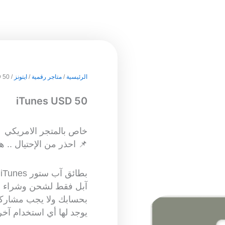
الرئيسية
/
متاجر رقمية
/
ايتونز
/ iTunes USD 50
iTunes USD 50
خاص بالمتجر الامريكي
📌 احذر من الإحتيال .. ه
ب
آبل فقط لشحن وشراء ال
بحسابك ولا يجب مشاركت
يوجد لها أي استخدام آخر