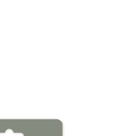
خطي
لى
لمحتوى