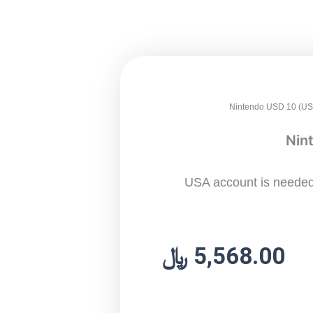
Nin
USA account is needed 
5,568.00
﷼