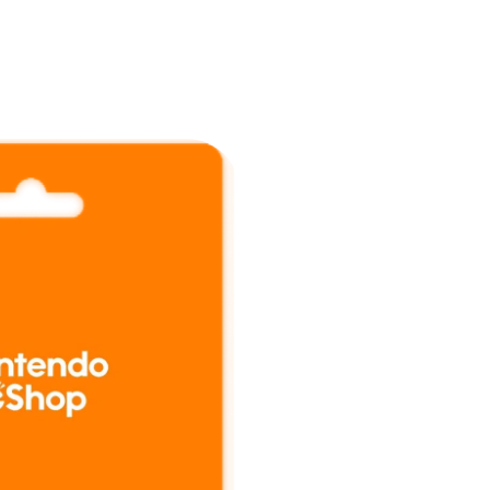
خطي
لى
لمحتوى