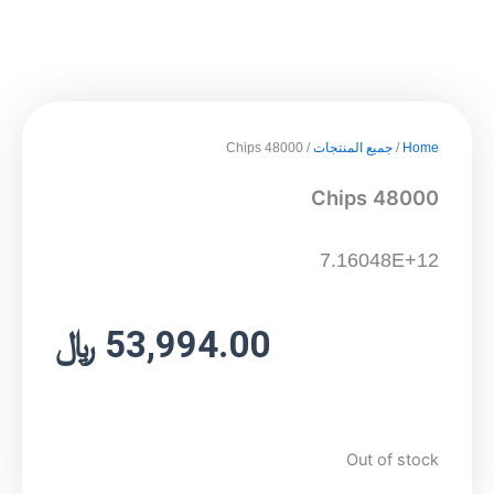
Home
/
جميع المنتجات
/ 48000 Chips
48000 Chips
7.16048E+12
53,994.00
﷼
Out of stock