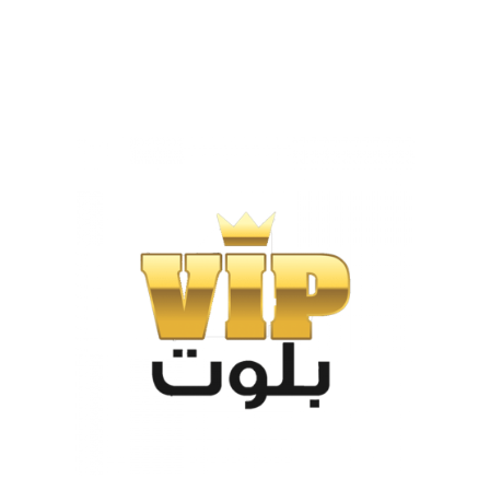
خطي
لى
لمحتوى