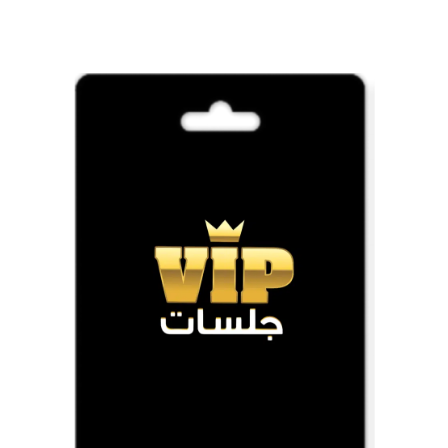
خطي
لى
لمحتوى