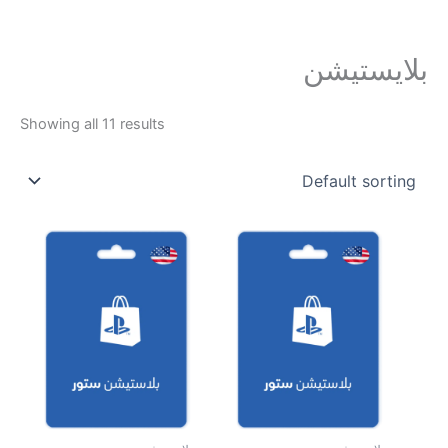
خطي
لى
لمحتوى
بلايستيشن
Showing all 11 results