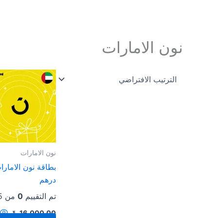
خطي
لى
لمحتوى
نون الامارات
نون الامارات
درهم
تم التقييم
0
من 5
16,000.00
﷼