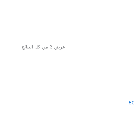
عرض ⁦3⁩ من كل النتائج
الامارات – 500