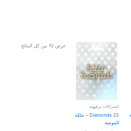
عرض ⁦10⁩ من كل النتائج
اشتراكات ترفيهية
كة
22 Diamonds – ملكة
الموضة