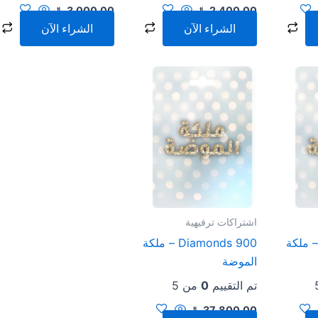
2,400.00
﷼
3,000.00
﷼
الشراء الآن
الشراء الآن
اشتراكات ترفيهية
5 Diamonds – ملكة
900 Diamonds – ملكة
الموضة
تم التقييم
0
من 5
37,800.00
﷼