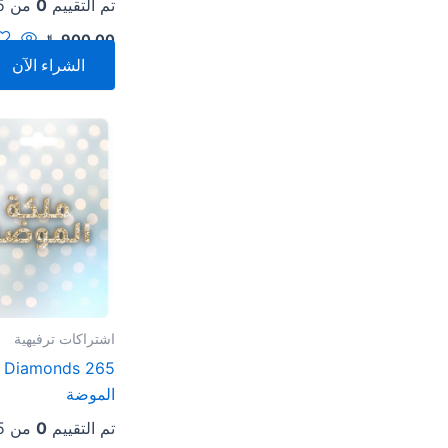
تم التقييم
0
من 5
900.00
﷼
الشراء الآن
اشتراكات ترفيهية
65
الموضة
تم التقييم
0
من 5