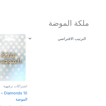
خطي
لى
لمحتوى
ملكة الموضة
اشتراكات ترفيهية
10 onds
الموضة