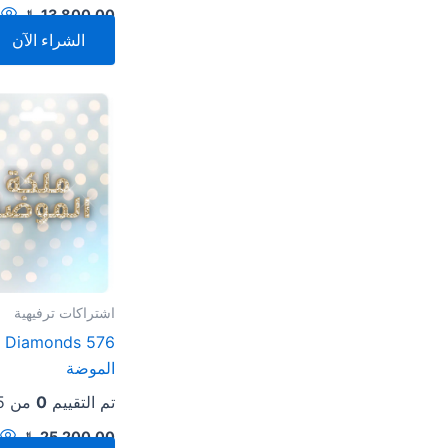
13,800.00
﷼
الشراء الآن
اشتراكات ترفيهية
76
الموضة
تم التقييم
0
من 5
25,200.00
﷼